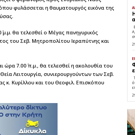
 όπου φυλάσσεται η θαυματουργός εικόνα της
Α
Η
ύσας.
α
E
΄ μ.μ. θα τελεσθεί ο Μέγας πανηγυρικός
A
τος του Σεβ. Μητροπολίτου Ιεραπύτνης και
2
Ε
Φ
 ώρα 7.00΄ π.μ., θα τελεσθεί η ακολουθία του
ε
 Θεία Λειτουργία, συνιερουργούντων των Σεβ.
Τα εξεταστικά κέντρα του Δήμου Ιεράπετρας,
ς κ. Κυρίλλου και του Θεοφιλ. Επισκόπου
ό
ε
2