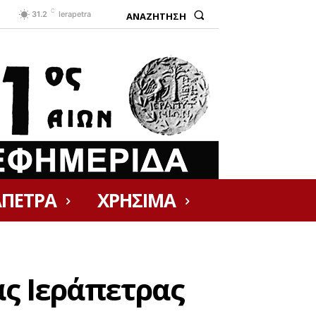
C
ΑΝΑΖΗΤΗΣΗ
31.2
Ierapetra
ΑΠΕΤΡΑ
ΧΡΗΣΙΜΑ
ας Ιεράπετρας