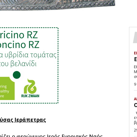
Ε
Ε
Μ
σ
9
Α
Ο
της Κυριακής Αγγελάκη Δε μου κάνει, βέβαια,
ε
ούσας Ιεράπετρας
β
2
ρίζει ο φερώνυμος Ιερός Ενοριακός Ναός