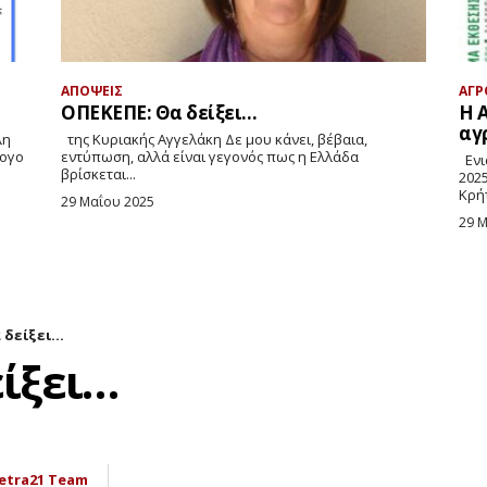
ΑΠΟΨΕΙΣ
ΑΓΡ
ΟΠΕΚΕΠΕ: Θα δείξει…
Η 
αγ
της Κυριακής Αγγελάκη Δε μου κάνει, βέβαια,
λογο
εντύπωση, αλλά είναι γεγονός πως η Ελλάδα
Eνι
βρίσκεται...
202
29 Μαΐου 2025
29 