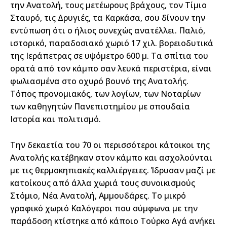
την Ανατολή, τους μετέωρους βράχους, τον Τίμιο
Σταυρό, τις Δρυγιές, τα Καρκάσα, σου δίνουν την
εντύπωση ότι ο ήλιος συνεχώς ανατέλλει. Παλιό,
ιστορικό, παραδοσιακό χωριό 17 χιλ. βορειοδυτικά
της Ιεράπετρας σε υψόμετρο 600 μ. Τα σπίτια του
ορατά από τον κάμπο σαν λευκά περιστέρια, είναι
φωλιασμένα στο οχυρό βουνό της Ανατολής.
Τόπος προνομιακός, των λογίων, των Νοταρίων
των καθηγητών Πανεπιστημίου με σπουδαία
Ιστορία και πολιτισμό.
Την δεκαετία του ΄70 οι περισσότεροι κάτοικοι της
Ανατολής κατέβηκαν στον κάμπο και ασχολούνται
με τις θερμοκηπιακές καλλιέργειες. Ίδρυσαν μαζί με
κατοίκους από άλλα χωριά τους συνοικισμούς
Στόμιο, Νέα Ανατολή, Αμμουδάρες. Το μικρό
γραφικό χωριό Καλόγεροι που σύμφωνα με την
παράδοση κτίστηκε από κάποιο Τούρκο Αγά ανήκει