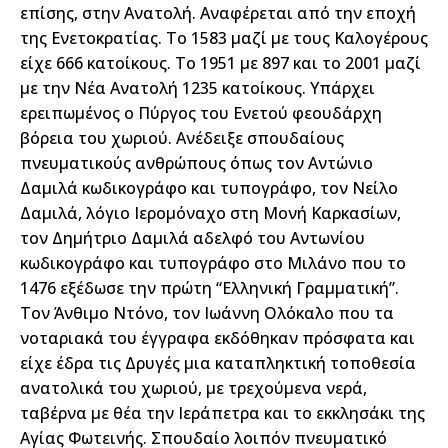
επίσης, στην Ανατολή. Αναφέρεται από την εποχή
της Ενετοκρατίας. Το 1583 μαζί με τους Καλογέρους
είχε 666 κατοίκους. Το 1951 με 897 και το 2001 μαζί
με την Νέα Ανατολή 1235 κατοίκους. Υπάρχει
ερειπωμένος ο Πύργος του Ενετού φεουδάρχη
βόρεια του χωριού. Ανέδειξε σπουδαίους
πνευματικούς ανθρώπους όπως τον Αντώνιο
Δαμιλά κωδικογράφο και τυπογράφο, τον Νείλο
Δαμιλά, λόγιο Ιερομόναχο στη Μονή Καρκασίων,
τον Δημήτριο Δαμιλά αδελφό του Αντωνίου
κωδικογράφο και τυπογράφο στο Μιλάνο που το
1476 εξέδωσε την πρώτη “Ελληνική Γραμματική”.
Τον Άνθιμο Ντόνο, τον Ιωάννη Ολόκαλο που τα
νοταριακά του έγγραφα εκδόθηκαν πρόσφατα και
είχε έδρα τις Δρυγές μια καταπληκτική τοποθεσία
ανατολικά του χωριού, με τρεχούμενα νερά,
ταβέρνα με θέα την Ιεράπετρα και το εκκλησάκι της
Αγίας Φωτεινής. Σπουδαίο λοιπόν πνευματικό