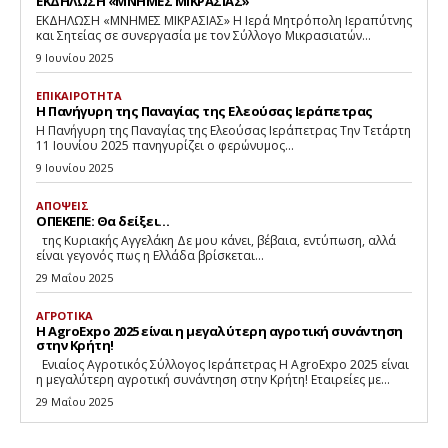
ΕΚΔΗΛΩΣΗ «ΜΝΗΜΕΣ ΜΙΚΡΑΣΙΑΣ»
ΕΚΔΗΛΩΣΗ «ΜΝΗΜΕΣ ΜΙΚΡΑΣΙΑΣ» Η Ιερά Μητρόπολη Ιεραπύτνης
και Σητείας σε συνεργασία με τον Σύλλογο Μικρασιατών...
9 Ιουνίου 2025
ΕΠΙΚΑΙΡΟΤΗΤΑ
Η Πανήγυρη της Παναγίας της Ελεούσας Ιεράπετρας
Η Πανήγυρη της Παναγίας της Ελεούσας Ιεράπετρας Την Τετάρτη
11 Ιουνίου 2025 πανηγυρίζει ο φερώνυμος...
9 Ιουνίου 2025
ΑΠΟΨΕΙΣ
ΟΠΕΚΕΠΕ: Θα δείξει…
της Κυριακής Αγγελάκη Δε μου κάνει, βέβαια, εντύπωση, αλλά
είναι γεγονός πως η Ελλάδα βρίσκεται...
29 Μαΐου 2025
ΑΓΡΟΤΙΚΑ
Η AgroExpo 2025 είναι η μεγαλύτερη αγροτική συνάντηση
στην Κρήτη!
Eνιαίος Αγροτικός Σύλλογος Ιεράπετρας Η AgroExpo 2025 είναι
η μεγαλύτερη αγροτική συνάντηση στην Κρήτη! Εταιρείες με...
29 Μαΐου 2025