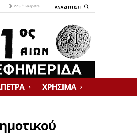
C
ΑΝΑΖΗΤΗΣΗ
27.3
Ierapetra
ΑΠΕΤΡΑ
ΧΡΗΣΙΜΑ
Δημοτικού