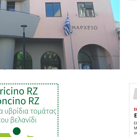
Ε
Ε
Μ
σ