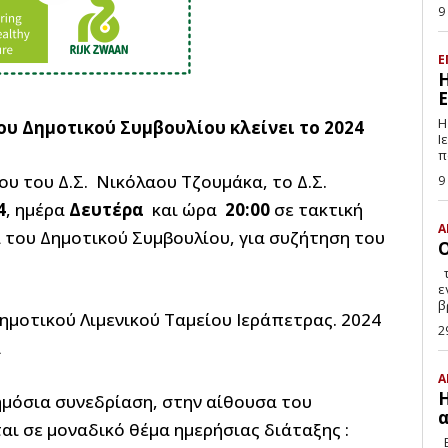
9
Ε
Η
Ε
Η
του Δημοτικού Συμβουλίου
κλείνει το 2024
Ιεράπ
π
 του Δ.Σ. Νικόλαου Τζουμάκα, το Δ.Σ.
9
4
, ημέρα
Δευτέρα
και ώρα
20:00
σε τακτική
Α
 του Δημοτικού Συμβουλίου, για συζήτηση του
Ο
της Κυριακής Αγγελάκη Δε μου κάνει, βέβαια,
ε
β
οτικού Λιμενικού Ταμείου Ιεράπετρας. 2024
2
Α
Η
δημόσια συνεδρίαση, στην αίθουσα του
α
ται σε μοναδικό θέμα ημερήσιας διάταξης :
E