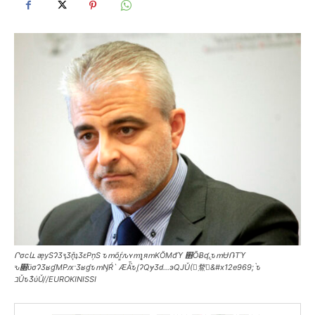
Րσсև ӕͅуSɁӠԇӠň͉ʇӠԑPņS ԏՠőŕ͇ԉʏՠʅ͔яՠKŎMđϓ ֋ŌɃʠ,̠ԏՠɄՌTϓ
ԅ׍ϋσɁӠʁɠMPԕ·ӠʁɠԏՠŊŔ` ӔǠ֙ԏ(ͅʔQɏӠԁ…эQJǓ(𱯥䱯򠩮&#x12e969; ֙ԏ
בǓԏӠ̐ύǓ//EUROKINISSI