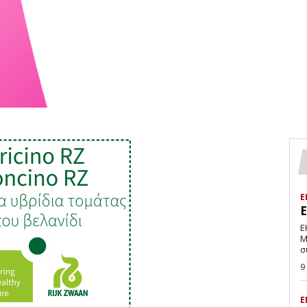
Ε
Ε
Μ
σ
9
Ε