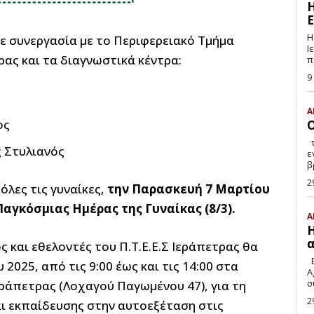
Η
Ε
Η
ε συνεργασία με το Περιφερειακό Τμήμα
Ιεράπ
ας και τα διαγνωστικά κέντρα:
π
9
Α
ος
Ο
της Κυριακής Αγγελάκη Δε μου κάνει, βέβαια,
 Στυλιανός
ε
β
2
λες τις γυναίκες,
την Παρασκευή 7 Μαρτίου
αγκόσμιας Ημέρας της Γυναίκας (8/3).
Α
Η
α
 και εθελοντές του Π.Τ.Ε.Ε.Σ Ιεράπετρας θα
E
2025, από τις 9:00 έως και τις 14:00 στα
A
ράπετρας (Λοχαγού Παγωμένου 47), για τη
2
και εκπαίδευσης στην αυτοεξέταση στις