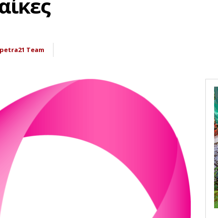
ναίκες
apetra21 Team