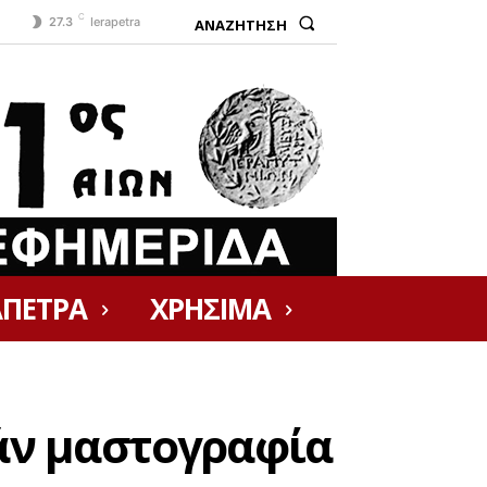
C
ΑΝΑΖΗΤΗΣΗ
27.3
Ierapetra
ΑΠΕΤΡΑ
ΧΡΗΣΙΜΑ
άν μαστογραφία