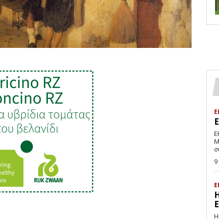
Ε
Ε
Μ
σ
9
Ε
Η
Ε
Η