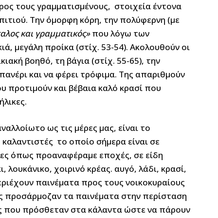
ρος τους γραμματισμένους, στοιχεία έντονα
πιτιού. Την όμορφη κόρη, την πολύφερνη (με
αλος και γραμματικός»
που λόγω των
ά, μεγάλη προίκα (στίχ. 53-54). Ακολουθούν οι
ιακή βοηθό, τη βάγια (στίχ. 55-65), την
πανέρι και να φέρει τρόφιμα. Της απαριθμούν
υ προτιμούν και βέβαια καλό κρασί που
ήλικες.
αλλοίωτο ως τις μέρες μας, είναι το
καλαντιστές το οποίο σήμερα είναι σε
ες όπως προαναφέραμε εποχές, σε είδη
 λουκάνικο, χοιρινό κρέας. αυγό, λάδι, κρασί,
περιέχουν παινέματα προς τους νοικοκυραίους
τές προσάρμοζαν τα παινέματα στην περίσταση
ς που πρόσθεταν στα κάλαντα ώστε να πάρουν