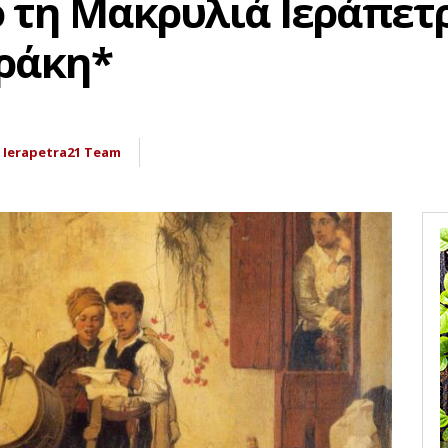
 τη Μακρυλιά Ιεράπετ
ράκη*
Ierapetra21 Team