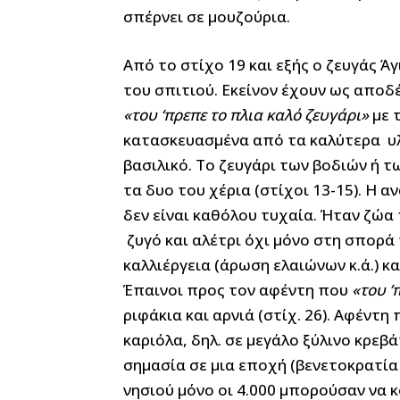
σπέρνει σε μουζούρια.
Από το στίχο 19 και εξής ο ζευγάς Ά
«του ‘πρεπε το πλια καλό ζευγάρι»
με 
κατασκευασμένα από τα καλύτερα υλι
βασιλικό. Το ζευγάρι των βοδιών ή τω
τα δυο του χέρια (στίχοι 13-15). Η 
δεν είναι καθόλου τυχαία. Ήταν ζώα
ζυγό και αλέτρι όχι μόνο στη σπορά
καλλιέργεια (άρωση ελαιώνων κ.ά.) 
Έπαινοι προς τον αφέντη που
«του ’
ριφάκια και αρνιά (στίχ. 26). Αφέντη
καριόλα, δηλ. σε μεγάλο ξύλινο κρεβάτ
σημασία σε μια εποχή (βενετοκρατία
νησιού μόνο οι 4.000 μπορούσαν να κ