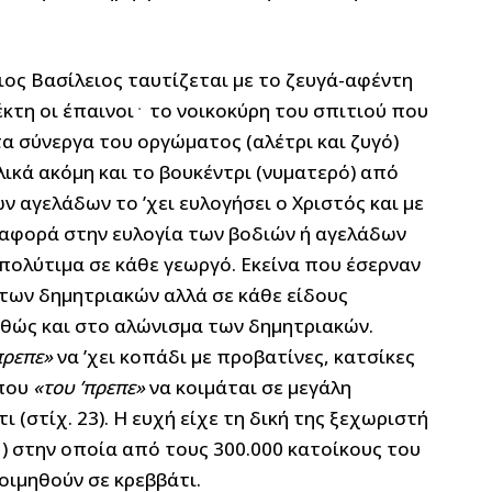
γιος Βασίλειος ταυτίζεται με το ζευγά-αφέντη
του σπιτιού. Εκείνον έχουν ως αποδέκτη οι έπαινοι﮲ το νοικοκύρη του σπιτιού που
τα σύνεργα του οργώματος (αλέτρι και ζυγό)
κά ακόμη και το βουκέντρι (νυματερό) από
ν αγελάδων το ’χει ευλογήσει ο Χριστός και με
αναφορά στην ευλογία των βοδιών ή αγελάδων
 πολύτιμα σε κάθε γεωργό. Εκείνα που έσερναν
 των δημητριακών αλλά σε κάθε είδους
καθώς και στο αλώνισμα των δημητριακών.
πρεπε»
να ’χει κοπάδι με προβατίνες, κατσίκες
 που
«του ’πρεπε»
να κοιμάται σε μεγάλη
ι (στίχ. 23). Η ευχή είχε τη δική της ξεχωριστή
 ) στην οποία από τους 300.000 κατοίκους του
οιμηθούν σε κρεββάτι.