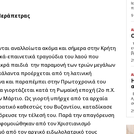
Ιεράπ
π
Ιεράπετρας
9
Α
Ο
της Κυριακής Αγγελάκη Δε μου κάνει, βέβαια,
νται αναλλοίωτα ακόμα και σήμερα στην Κρήτη
ε
β
μικά-επαινετικά τραγούδια του λαού που
2
μικρά παιδιά την παραμονή των τριών μεγάλων
 κάλαντα προέρχεται από τη λατινική
Α
Η
ήνα και παραπέμπει στην Πρωτοχρονιά του
α
να γιορτάζεται κατά τη Ρωμαϊκή εποχή (2ο π.Χ.
E
ν Μάρτιο. Ως γιορτή υπήρχε από τα αρχαία
A
κρατικό καθεστώς του Βυζαντίου, καταδίκασε
2
όρευσε την τέλεσή του. Παρά την απαγόρευση
αφομοιώθηκαν από τον Χριστιανισμό
ό από τον αρχικό ειδωλολατρικό τους