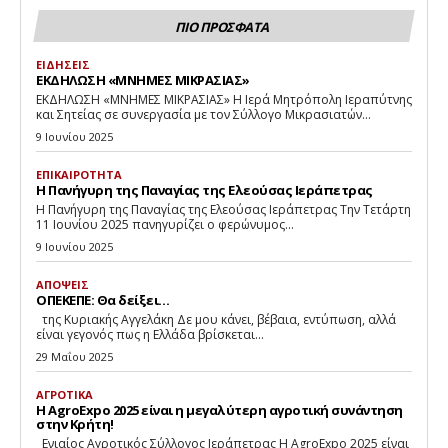
ΠΙΟ ΠΡΟΣΦΑΤΑ
ΕΙΔΗΣΕΙΣ
ΕΚΔΗΛΩΣΗ «ΜΝΗΜΕΣ ΜΙΚΡΑΣΙΑΣ»
ΕΚΔΗΛΩΣΗ «ΜΝΗΜΕΣ ΜΙΚΡΑΣΙΑΣ» Η Ιερά Μητρόπολη Ιεραπύτνης
και Σητείας σε συνεργασία με τον Σύλλογο Μικρασιατών...
9 Ιουνίου 2025
ΕΠΙΚΑΙΡΟΤΗΤΑ
Η Πανήγυρη της Παναγίας της Ελεούσας Ιεράπετρας
Η Πανήγυρη της Παναγίας της Ελεούσας Ιεράπετρας Την Τετάρτη
11 Ιουνίου 2025 πανηγυρίζει ο φερώνυμος...
9 Ιουνίου 2025
ΑΠΟΨΕΙΣ
ΟΠΕΚΕΠΕ: Θα δείξει…
της Κυριακής Αγγελάκη Δε μου κάνει, βέβαια, εντύπωση, αλλά
είναι γεγονός πως η Ελλάδα βρίσκεται...
29 Μαΐου 2025
ΑΓΡΟΤΙΚΑ
Η AgroExpo 2025 είναι η μεγαλύτερη αγροτική συνάντηση
στην Κρήτη!
Eνιαίος Αγροτικός Σύλλογος Ιεράπετρας Η AgroExpo 2025 είναι