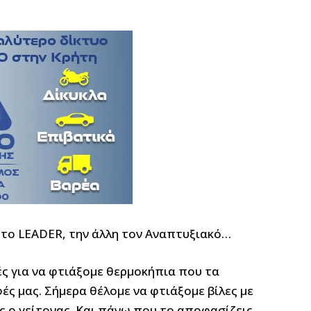
η το LEADER, την άλλη τον Αναπτυξιακό…
ές για να φτιάξομε θερμοκήπια που τα
ές μας. Σήμερα θέλομε να φτιάξομε βίλες με
ως ο γείτονας. Και πάνω που το αποφασίζεις,