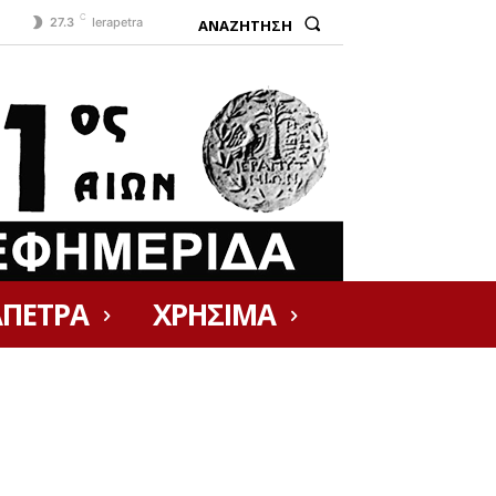
C
ΑΝΑΖΗΤΗΣΗ
27.3
Ierapetra
ΑΠΕΤΡΑ
ΧΡΗΣΙΜΑ