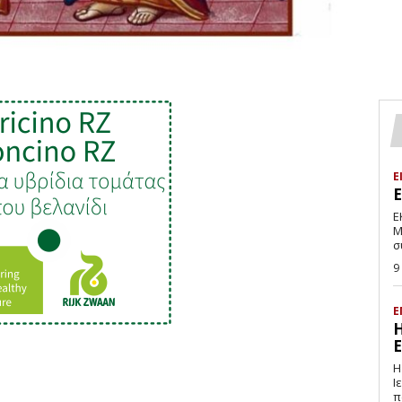
Ε
Ε
Μ
σ
9
Ε
Η
Ε
Η
Ιεράπ
π