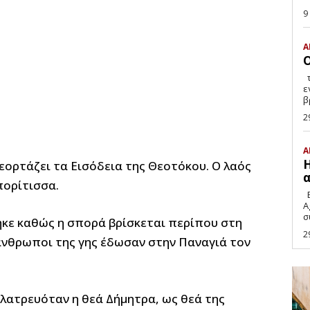
9
Α
Ο
της Κυριακής Αγγελάκη Δε μου κάνει, βέβαια,
ε
β
2
Α
Η
 εορτάζει τα Εισόδεια της Θεοτόκου. Ο λαός
α
πορίτισσα.
E
A
κε καθώς η σπορά βρίσκεται περίπου στη
2
 άνθρωποι της γης έδωσαν στην Παναγιά τον
 λατρευόταν η θεά Δήμητρα, ως θεά της