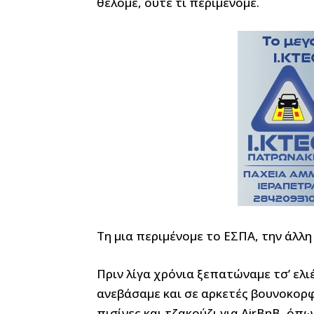
θέλομε, ούτε τι περιμένομε.
Τη μια περιμένομε το ΕΣΠΑ, την άλλ
Πριν λίγα χρόνια ξεπατώναμε τσ’ ελι
ανεβάσαμε και σε αρκετές βουνοκορφ
πισίνες και τζακούζι για AirBnB, όπ